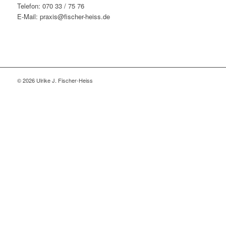
Telefon: 070 33 / 75 76
E-Mail: praxis@fischer-heiss.de
© 2026 Ulrike J. Fischer-Heiss
Close
this
modu
Hinweis zur Praxisänderung:
Liebe Klientinnen und Klienten,
aus persönlichen Gründen kommt es zu einer Änderung in
der Praxis Fischer-Heiß.
Ab dem 1. Januar 2026 berate ich ausschließlich telefonisch
nach vorheriger Absprache per Telefon oder E-Mail.
Informieren Sie sich gerne auf meiner Website im Bereich