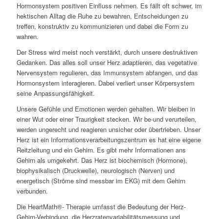
Hormonsystem positiven Einfluss nehmen. Es fällt oft schwer, im
hektischen Alltag die Ruhe zu bewahren, Entscheidungen zu
treffen, konstruktiv zu kommunizieren und dabei die Form zu
wahren.
Der Stress wird meist noch verstärkt, durch unsere destruktiven
Gedanken. Das alles soll unser Herz adaptieren, das vegetative
Nervensystem regulieren, das Immunsystem abfangen, und das
Hormonsystem interagieren. Dabei verliert unser Körpersystem
seine Anpassungsfähigkeit.
Unsere Gefühle und Emotionen werden gehalten. Wir bleiben in
einer Wut oder einer Traurigkeit stecken. Wir be-und verurteilen,
werden ungerecht und reagieren unsicher oder übertrieben. Unser
Herz ist ein Informationsverarbeitungszentrum es hat eine eigene
Reitzleitung und ein Gehirn. Es gibt mehr Informationen ans
Gehirn als umgekehrt. Das Herz ist biochemisch (Hormone),
biophysikalisch (Druckwelle), neurologisch (Nerven) und
energetisch (Ströme sind messbar im EKG) mit dem Gehirn
verbunden.
Die HeartMath®- Therapie umfasst die Bedeutung der Herz-
Gehirn-Verbindung, die Herzratenvariabilitätsmessung und