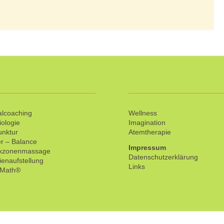
lcoaching
Wellness
iologie
Imagination
unktur
Atemtherapie
r – Balance
Impressum
exzonenmassage
Datenschutzerklärung
ienaufstellung
Links
tMath®