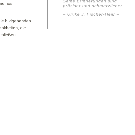
Seine Erinnerungen sind
emeines
präziser und schmerzlicher.
– Ulrike J. Fischer-Heiß –
die bildgebenden
nkheiten, die
hließen..