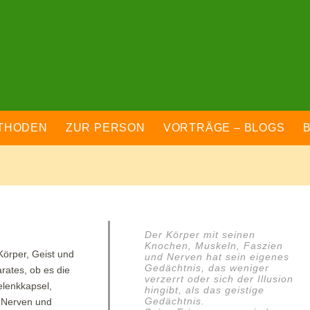
THODEN
ZUR PERSON
VORTRÄGE – BLOGS
Der Körper mit seinen
Knochen, Muskeln, Faszien
örper, Geist und
und Nerven hat sein eigenes
Gedächtnis, das weniger
ates, ob es die
verzerrt oder sich der Illusion
elenkkapsel,
hingibt, als das geistige
Gedächtnis.
 Nerven und