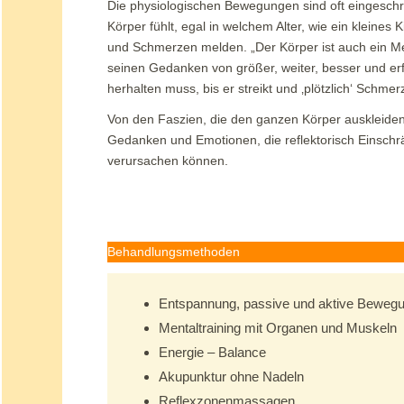
Die physiologischen Bewegungen sind oft eingeschrä
Körper fühlt, egal in welchem Alter, wie ein kleine
und Schmerzen melden. „Der Körper ist auch ein M
seinen Gedanken von größer, weiter, besser und erf
herhalten muss, bis er streikt und ‚plötzlich‘ Schme
Von den Faszien, die den ganzen Körper auskleiden, s
Gedanken und Emotionen, die reflektorisch Einsc
verursachen können.
Behandlungsmethoden
Entspannung, passive und aktive Beweg
Mentaltraining mit Organen und Muskeln
Energie – Balance
Akupunktur ohne Nadeln
Reflexzonenmassagen