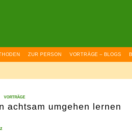
THODEN
ZUR PERSON
VORTRÄGE – BLOGS
VORTRÄGE
en achtsam umgehen lernen
nz