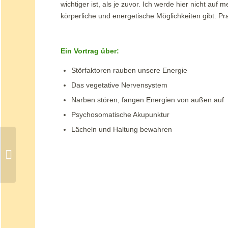
wichtiger ist, als je zuvor. Ich werde hier nicht a
körperliche und energetische Möglichkeiten gibt. P
Ein Vortrag über:
Störfaktoren rauben unsere Energie
Das vegetative Nervensystem
Narben stören, fangen Energien von außen auf
Psychosomatische Akupunktur
Lächeln und Haltung bewahren
Burn out – ein Zustand von starker
emotionaler und körperlicher Ersc...