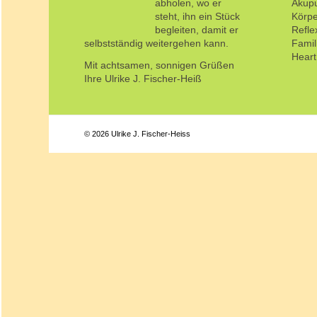
abholen, wo er
Akup
steht, ihn ein Stück
Körpe
begleiten, damit er
Refl
selbstständig weitergehen kann.
Famil
Hear
Mit achtsamen, sonnigen Grüßen
Ihre Ulrike J. Fischer-Heiß
© 2026 Ulrike J. Fischer-Heiss
Hinweis zur Praxisänderu
Liebe Klientinnen und Klienten,
aus persönlichen Gründen kommt es zu einer Änderu