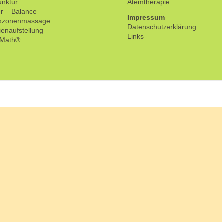
unktur
Atemtherapie
r – Balance
Impressum
exzonenmassage
Datenschutzerklärung
ienaufstellung
Links
tMath®
Close
this
modul
ng:
ng in der Praxis Fischer-Heiß.