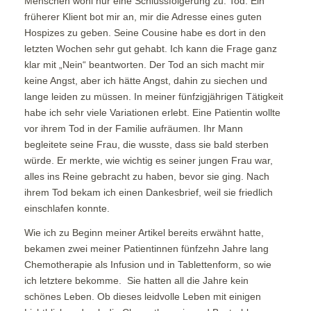
Menschen wohl nur eine Schlussfolgerung zu: Tod. Ein
früherer Klient bot mir an, mir die Adresse eines guten
Hospizes zu geben. Seine Cousine habe es dort in den
letzten Wochen sehr gut gehabt. Ich kann die Frage ganz
klar mit „Nein“ beantworten. Der Tod an sich macht mir
keine Angst, aber ich hätte Angst, dahin zu siechen und
lange leiden zu müssen. In meiner fünfzigjährigen Tätigkeit
habe ich sehr viele Variationen erlebt. Eine Patientin wollte
vor ihrem Tod in der Familie aufräumen. Ihr Mann
begleitete seine Frau, die wusste, dass sie bald sterben
würde. Er merkte, wie wichtig es seiner jungen Frau war,
alles ins Reine gebracht zu haben, bevor sie ging. Nach
ihrem Tod bekam ich einen Dankesbrief, weil sie friedlich
einschlafen konnte.
Wie ich zu Beginn meiner Artikel bereits erwähnt hatte,
bekamen zwei meiner Patientinnen fünfzehn Jahre lang
Chemotherapie als Infusion und in Tablettenform, so wie
ich letztere bekomme. Sie hatten all die Jahre kein
schönes Leben. Ob dieses leidvolle Leben mit einigen