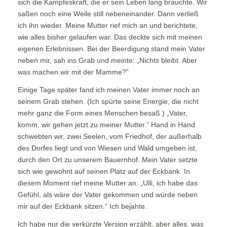
sich die Kampfeskraft, die er sein Leben lang brauchte. Wir
saßen noch eine Weile still nebeneinander. Dann verließ
ich ihn wieder. Meine Mutter rief mich an und berichtete,
wie alles bisher gelaufen war. Das deckte sich mit meinen
eigenen Erlebnissen. Bei der Beerdigung stand mein Vater
neben mir, sah ins Grab und meinte: „Nichts bleibt. Aber
was machen wir mit der Mamme?”
Einige Tage später fand ich meinen Vater immer noch an
seinem Grab stehen. (Ich spürte seine Energie, die nicht
mehr ganz die Form eines Menschen besaß.) „Vater,
komm, wir gehen jetzt zu meiner Mutter.” Hand in Hand
schwebten wir, zwei Seelen, vom Friedhof, der außerhalb
des Dorfes liegt und von Wiesen und Wald umgeben ist,
durch den Ort zu unserem Bauernhof. Mein Vater setzte
sich wie gewohnt auf seinen Platz auf der Eckbank. In
diesem Moment rief meine Mutter an: „Ulli, ich habe das
Gefühl, als wäre der Vater gekommen und würde neben
mir auf der Eckbank sitzen.“ Ich bejahte.
Ich habe nur die verkürzte Version erzählt, aber alles, was