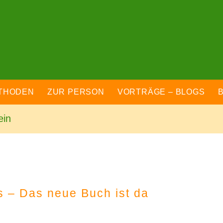
THODEN
ZUR PERSON
VORTRÄGE – BLOGS
ein
s – Das neue Buch ist da