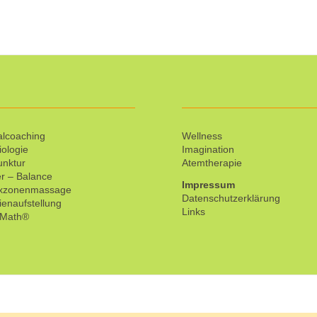
lcoaching
Wellness
iologie
Imagination
unktur
Atemtherapie
r – Balance
Impressum
exzonenmassage
Datenschutzerklärung
ienaufstellung
Links
tMath®