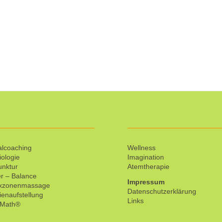
lcoaching
Wellness
iologie
Imagination
unktur
Atemtherapie
r – Balance
Impressum
exzonenmassage
Datenschutzerklärung
ienaufstellung
Links
tMath®