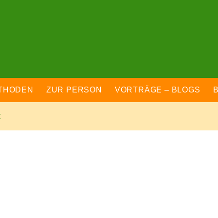
THODEN
ZUR PERSON
VORTRÄGE – BLOGS
t