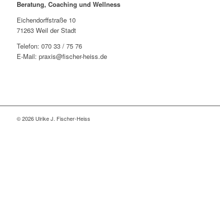
Beratung, Coaching und Wellness
Eichendorffstraße 10
71263 Weil der Stadt
Telefon: 070 33 / 75 76
E-Mail: praxis@fischer-heiss.de
© 2026 Ulrike J. Fischer-Heiss
Close
this
modu
Hinweis zur Praxisänderung:
Liebe Klientinnen und Klienten,
aus persönlichen Gründen kommt es zu einer Änderung in