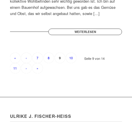
kollektive Wohlbefinden sehr wichtig geworden ist. Ich bin auf
einem Bauernhof aufgewachsen. Bei uns gab es das Gemüse
und Obst, das wir selbst angebaut hatten, sowie […]
WEITERLESEN
«
‹
7
8
10
9
Seite 9 von 14
11
›
»
ULRIKE J. FISCHER-HEISS