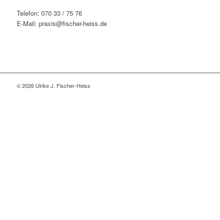
Telefon: 070 33 / 75 76
E-Mail: praxis@fischer-heiss.de
© 2026 Ulrike J. Fischer-Heiss
Close
this
modu
Hinweis zur Praxisänderung:
Liebe Klientinnen und Klienten,
aus persönlichen Gründen kommt es zu einer Änderung in
der Praxis Fischer-Heiß.
Ab dem 1. Januar 2026 berate ich ausschließlich telefonisch
nach vorheriger Absprache per Telefon oder E-Mail.