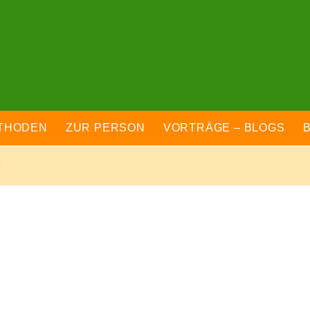
THODEN
ZUR PERSON
VORTRÄGE – BLOGS
e