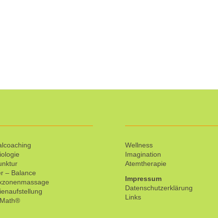
lcoaching
Wellness
iologie
Imagination
unktur
Atemtherapie
r – Balance
Impressum
exzonenmassage
Datenschutzerklärung
ienaufstellung
Links
tMath®