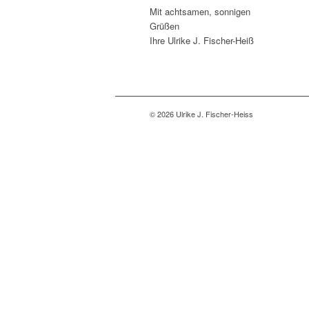
Mit achtsamen, sonnigen
Grüßen
Ihre Ulrike J. Fischer-Heiß
© 2026 Ulrike J. Fischer-Heiss
Hinweis zur Praxi
Liebe Klientinnen und Klienten,
aus persönlichen Gründen kommt es z
Ab dem 1. Januar 2026 berate ich aus